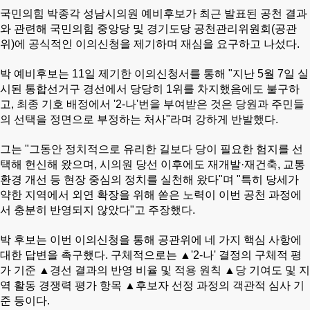
국민의힘 박종각 성남시의원 예비후보가 최근 발표된 공천 결과
와 관련해 국민의힘 중앙당 및 경기도당 공천관리위원회(공관
위)에 공식적인 이의신청을 제기하며 재심을 요구하고 나섰다.
박 예비후보는 11일 제기한 이의신청서를 통해 "지난 5월 7일 실
시된 통합선거구 경선에서 당당히 1위를 차지했음에도 불구하
고, 최종 기호 배정에서 '2-나'번을 부여받은 것은 당원과 주민들
의 선택을 정면으로 부정하는 처사"라며 강하게 반발했다.
그는 "그동안 정치적으로 유리한 길보다 당이 필요한 험지를 선
택해 헌신해 왔으며, 시의원 당선 이후에도 재개발·재건축, 교통
환경 개선 등 현장 중심의 정치를 실천해 왔다"며 "특히 당세가
약한 지역에서 외연 확장을 위해 쏟은 노력이 이번 공천 과정에
서 충분히 반영되지 않았다"고 주장했다.
박 후보는 이번 이의신청을 통해 공관위에 네 가지 핵심 사항에
대한 답변을 촉구했다. 구체적으로는 ▲'2-나' 결정의 구체적 평
가 기준 ▲경선 결과의 반영 비율 및 적용 원칙 ▲당 기여도 및 지
역 활동 경쟁력 평가 항목 ▲후보자 선정 과정의 객관적 심사 기
준 등이다.