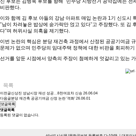
신 후보는 김병욱 후보를 향해 "민주당 지방선거 공약집에는 전세
비판했다.
이와 함께 김 후보 아들의 강남 아파트 매입 논란과 1기 신도시
"남이 차려놓은 밥상에 숟가락만 얹고 있다"고 주장했다.
또 김 
다"며 허위사실 의혹을 제기했다.
이번 논란의 핵심은 분당 재건축 과정에서 산정된 공공기여금 규
문제가 없으며 민주당의 임대주택 정책에 대한 비판을 회피하기 
선거를 앞둔 시점에서 양측의 주장이 첨예하게 엇갈리고 있는 가
목록
이전글
신상진 성남시장 재선 성공…8천여표차 신승
26.06.04
다음글
분당 재건축 공공기여금 산정 논란 '격화'
26.06.01
댓글목록
댓글목록
등록된 댓글이 없습니다.
성남도시신문 l문화공보부 등록번호 다-1049 ㅣ대표이사·발행