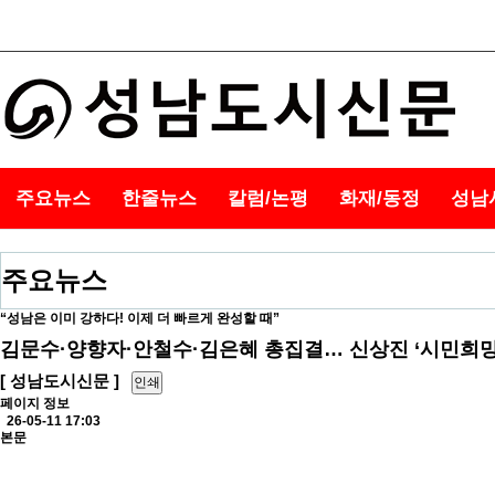
주요뉴스
한줄뉴스
칼럼/논평
화재/동정
성남
주요뉴스
“성남은 이미 강하다! 이제 더 빠르게 완성할 때”
김문수·양향자·안철수·김은혜 총집결… 신상진 ‘시민희망
[ 성남도시신문 ]
인쇄
페이지 정보
26-05-11 17:03
본문