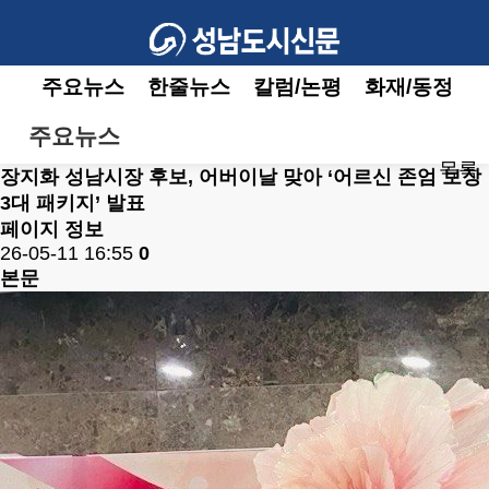
주요뉴스
한줄뉴스
칼럼/논평
화재/동정
주요뉴스
목록
장지화 성남시장 후보, 어버이날 맞아 ‘어르신 존엄 보장
3대 패키지’ 발표
페이지 정보
26-05-11 16:55
0
본문