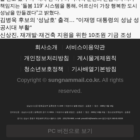
책임지는 ‘돌봄 119’ 시스템을 통해, 어르신이 가장 행복한 도시
성남을 만들겠다”고 밝혔다.
김병욱 후보의 ‘성남호’ 출격… "이재명 대통령의 성남 성
공시대 부활"
신상진, 재개발·재건축 지원을 위한 10조원 기금 조성
회사소개
서비스이용약관
개인정보처리방침
게시물게제원칙
청소년보호정책
기사배열기본방침
Copyright ©
sungnammail.co.kr
.
All rights
reserved.
성남도시신문 l문화공보부 등록번호 다-1049 ㅣ대표이사·발행·편집인 : 김종관 ㅣ 창간 : 1989년 4월 19일
인터넷신문 : 성남도시신문 | 등록번호 경기 아 00011 ㅣ대표이사·발행·편집인 : 김종관 ㅣ 창간 : 2005년 10월 21일 ㅣ청소년보호책임자 : 김종관
경기도 성남시 중원구 희망로87:(주)도시플러스 전화 : (031)755-9669, e-mail: press8214@hanafos.com 법인사업자 660-81-00228
PC 버전으로 보기