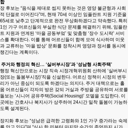
합
장 후보는 “음식을 제대로 씹지 못하는 것은 영양 불균형과 사회
적 단절로 이어진다”며, 현재 70세 이상인 임플란트 지원 기준을
65세로 낮추고 단계적으로 완전 무상화하겠다고 약속했다.
특히
1인 가구 어르신들의 부실한 식단 문제를 해결하기 위해, 임플란
트 지원과 연계된 ‘마을 공동부엌’ 및 맞춤형 ‘장수 도시락’ 서비
스를 확대한다. 이를 통해 어르신들이 함께 모여 식사하며 이웃
과 교류하는 ‘마을 밥상’ 문화를 정착시켜 영양과 정서를 동시에
챙긴다는 계획이다.
주거와 행정의 혁신… ‘실버부시장’과 ‘성남형 사회주택’
행정 혁신안으로는 시장 직속 시정개혁위원회 산하에 ‘실버부시
장(또는 돌봄부시장)’직을 신설한다. 어르신 정책이 시정의 변두
리가 아닌 중심이 되도록 하겠다는 의지다.
주거 대책으로는 홀
몸 어르신들이 각자의 방은 갖되 거실과 주방을 공유하며 서로를
돌보는 ‘시니어 공유주택(Social Housing)’ 모델을 도입한다. 이
곳에는 간호사나 복지사가 상주하여 24시간 밀착 돌봄이 가능하
도록 설계된다.
장지화 후보는 “성남은 급격한 고령화와 1인 가구 증가라는 숙제
를 안고 있다”며 “식사 한 끼부터 마지막 순간의 존엄까지 시가